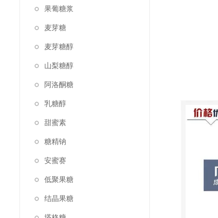
果葡糖浆
麦芽糖
麦芽糖醇
山梨糖醇
阿洛酮糖
乳糖醇
甜蜜素
糖精钠
安蜜赛
低聚果糖
结晶果糖
塔格糖