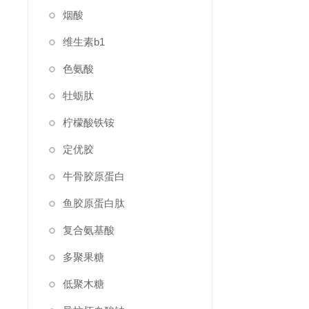
烟酸
维生素b1
色氨酸
牡蛎肽
柠檬酸铁铵
定优胶
牛骨胶原蛋白
鱼胶原蛋白肽
复合氨基酸
多聚果糖
低聚木糖