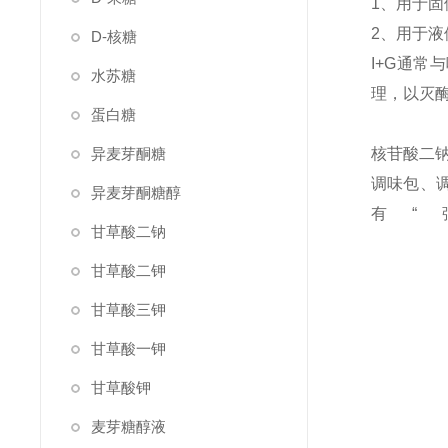
1、用于
2、用于液
D-核糖
I+G通常
水苏糖
理，以灭酶
蛋白糖
异麦芽酮糖
核苷酸二钠
调味包、调
异麦芽酮糖醇
有
甘草酸二钠
甘草酸二钾
甘草酸三钾
甘草酸一钾
甘草酸钾
麦芽糖醇液