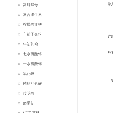
常
富锌酵母
复合维生素
柠檬酸亚铁
车前子壳粉
详
牛初乳粉
补
七水硫酸锌
一水硫酸锌
氧化锌
磷脂丝氨酸
传明酸
熊果苷
VC乙基醚