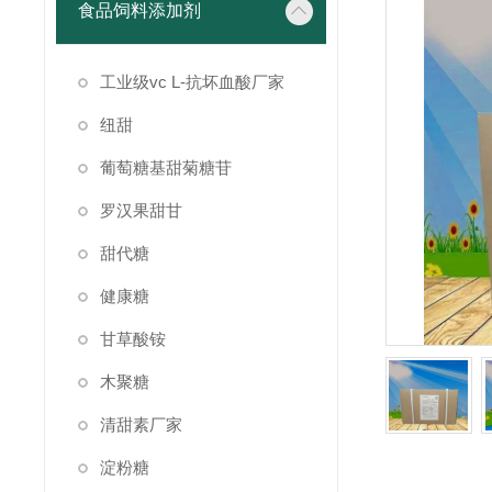
食品饲料添加剂
工业级vc L-抗坏血酸厂家
纽甜
葡萄糖基甜菊糖苷
罗汉果甜甘
甜代糖
健康糖
甘草酸铵
木聚糖
清甜素厂家
淀粉糖