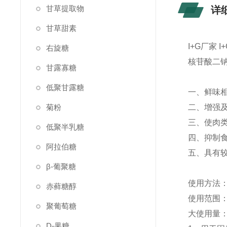
甘草提取物
详
甘草甜素
I+G厂家 
右旋糖
核苷酸二钠
甘露寡糖
低聚甘露糖
一、鲜味
菊粉
二、增强
三、使肉
低聚半乳糖
四、抑制
阿拉伯糖
五、具有
β-葡聚糖
使用方法
赤藓糖醇
使用范围
聚葡萄糖
大使用量
D-果糖