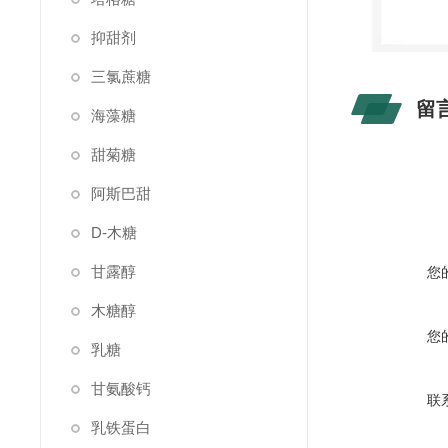
抑甜剂
三氯蔗糖
留
海藻糖
甜菊糖
阿斯巴甜
D-木糖
甘露醇
您
木糖醇
您
乳糖
甘氨酸钙
联
乳铁蛋白