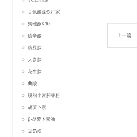
甘氨酸亚铁厂家
聚维酮K30
上一篇：
硫辛酸
豌豆肽
人参肽
花生肽
曲酸
脱脂小麦胚芽粉
胡萝卜素
β-胡萝卜素油
豆奶粉