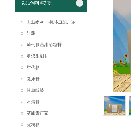
食品饲料添加剂
工业级vc L-抗坏血酸厂家
纽甜
葡萄糖基甜菊糖苷
罗汉果甜甘
甜代糖
健康糖
甘草酸铵
木聚糖
清甜素厂家
淀粉糖