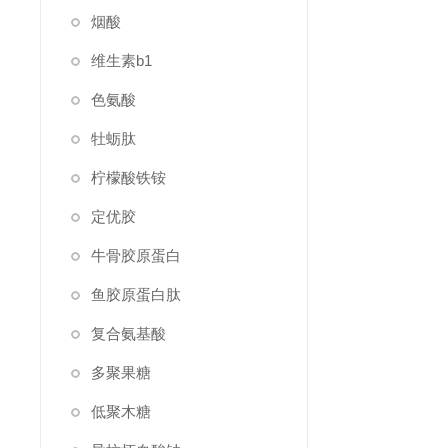
烟酸
维生素b1
色氨酸
牡蛎肽
柠檬酸铁铵
定优胶
牛骨胶原蛋白
鱼胶原蛋白肽
复合氨基酸
多聚果糖
低聚木糖