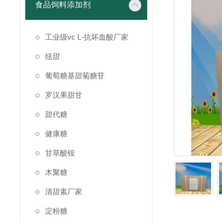
食品饲料添加剂
工业级vc L-抗坏血酸厂家
纽甜
葡萄糖基甜菊糖苷
罗汉果甜甘
甜代糖
健康糖
甘草酸铵
木聚糖
清甜素厂家
淀粉糖