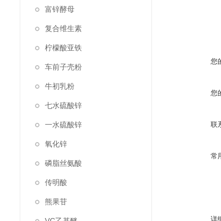
富锌酵母
复合维生素
柠檬酸亚铁
您
车前子壳粉
牛初乳粉
您
七水硫酸锌
一水硫酸锌
联
氧化锌
常
磷脂丝氨酸
传明酸
熊果苷
详
VC乙基醚