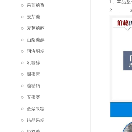
1、本品整
果葡糖浆
2、
麦芽糖
麦芽糖醇
山梨糖醇
阿洛酮糖
乳糖醇
甜蜜素
糖精钠
安蜜赛
低聚果糖
结晶果糖
塔格糖