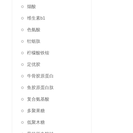
烟酸
维生素b1
色氨酸
牡蛎肽
柠檬酸铁铵
定优胶
牛骨胶原蛋白
鱼胶原蛋白肽
复合氨基酸
多聚果糖
低聚木糖