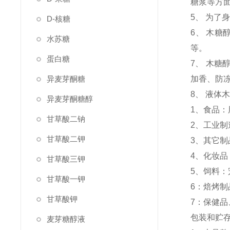
糖浆等方
5、 为
D-核糖
6、 木
水苏糖
等。
蛋白糖
7、 木
异麦芽酮糖
加香、防
8、 液
异麦芽酮糖醇
1、食品
甘草酸二钠
2、工业
甘草酸二钾
3、其它
4、化妆
甘草酸三钾
5、饲料
甘草酸一钾
6：焙烤
甘草酸钾
7：保健
包装和贮
麦芽糖醇液