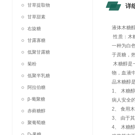
甘草提取物
详
甘草甜素
液体木糖醇
右旋糖
性质：木糖
甘露寡糖
一种为白
低聚甘露糖
于蔗糖，
菊粉
木糖醇是
物，血液中
低聚半乳糖
品木糖醇
阿拉伯糖
1、 木
β-葡聚糖
病人安全
2、 食
赤藓糖醇
3、 由于
聚葡萄糖
4、 木
D-果糖