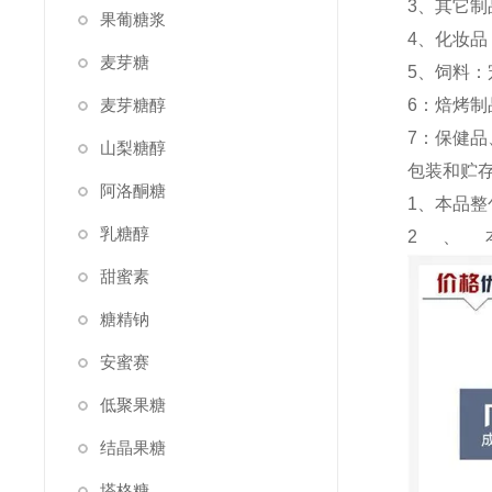
3、其它
果葡糖浆
4、化妆
麦芽糖
5、饲料
麦芽糖醇
6：焙烤
7：保健
山梨糖醇
包装和贮
阿洛酮糖
1、本品整
乳糖醇
2、
甜蜜素
糖精钠
安蜜赛
低聚果糖
结晶果糖
塔格糖