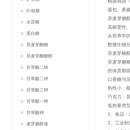
根据我国《
面包、果
D-核糖
异麦芽糖
水苏糖
高耐受性
蛋白糖
从营养学
异麦芽酮糖
数微生物
异麦芽糖
异麦芽酮糖醇
异麦芽酮
甘草酸二钠
的保质期
甘草酸二钾
口香糖与
热性小，
甘草酸三钾
巧克力：异
甘草酸一钾
低热量类
甘草酸钾
1、食品
2、工业
麦芽糖醇液