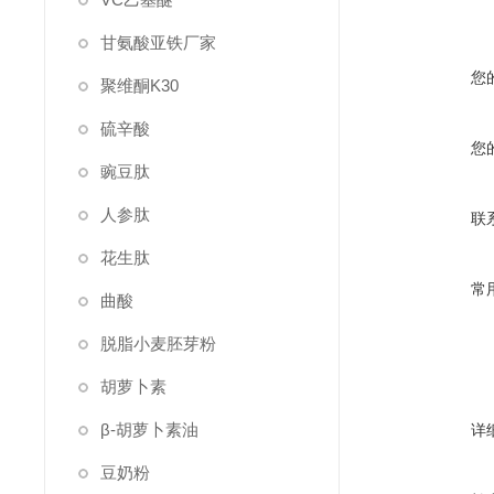
甘氨酸亚铁厂家
您
聚维酮K30
硫辛酸
您
豌豆肽
人参肽
联
花生肽
常
曲酸
脱脂小麦胚芽粉
胡萝卜素
β-胡萝卜素油
详
豆奶粉