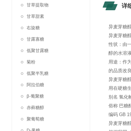
甘草提取物
详
甘草甜素
异麦芽糖醇
右旋糖
异麦芽糖
甘露寡糖
性状：由
低聚甘露糖
醇的水溶液
菊粉
用途：作
的品质改
低聚半乳糖
异麦芽糖
阿拉伯糖
用在硬糖
β-葡聚糖
别名 氢化
俗称 巴糖
赤藓糖醇
编码 GB 19
聚葡萄糖
异麦芽糖
D-果糖