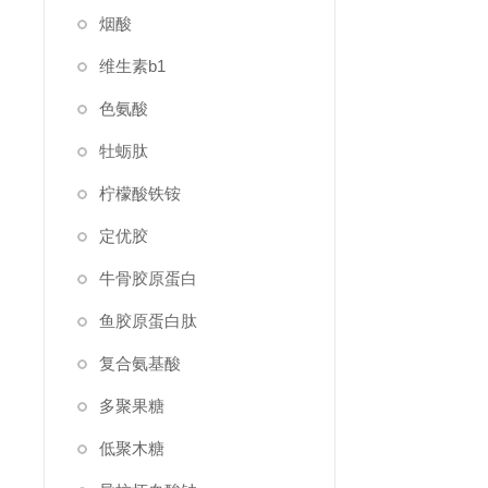
烟酸
维生素b1
色氨酸
牡蛎肽
柠檬酸铁铵
定优胶
牛骨胶原蛋白
鱼胶原蛋白肽
复合氨基酸
多聚果糖
低聚木糖