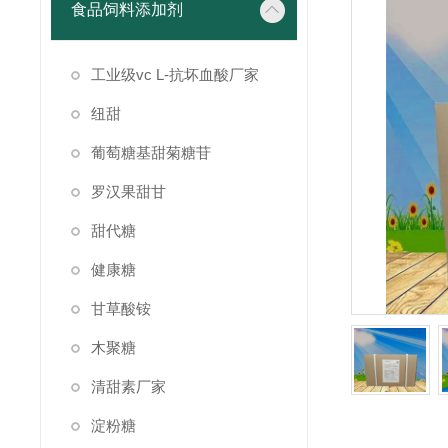
食品饲料添加剂
工业级vc L-抗坏血酸厂家
纽甜
葡萄糖基甜菊糖苷
罗汉果甜甘
甜代糖
健康糖
甘草酸铵
木聚糖
清甜素厂家
淀粉糖