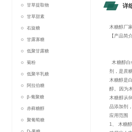
甘草提取物
详
甘草甜素
木糖醇厂家
右旋糖
【产品简
甘露寡糖
低聚甘露糖
菊粉
木糖醇白
剂，是蔗
低聚半乳糖
木糖醇是
阿拉伯糖
醇。因为
β-葡聚糖
木糖醇从
品添加剂
赤藓糖醇
应用范围
聚葡萄糖
1、 木
D-果糖