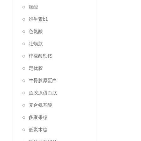
烟酸
维生素b1
色氨酸
牡蛎肽
柠檬酸铁铵
定优胶
牛骨胶原蛋白
鱼胶原蛋白肽
复合氨基酸
多聚果糖
低聚木糖