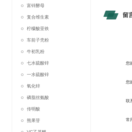
富锌酵母
留
复合维生素
柠檬酸亚铁
车前子壳粉
牛初乳粉
七水硫酸锌
您
一水硫酸锌
您
氧化锌
磷脂丝氨酸
联
传明酸
常
熊果苷
VC乙基醚