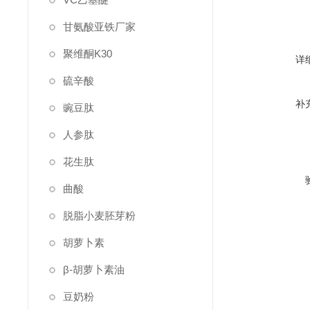
甘氨酸亚铁厂家
聚维酮K30
详
硫辛酸
补
豌豆肽
人参肽
花生肽
曲酸
脱脂小麦胚芽粉
胡萝卜素
β-胡萝卜素油
豆奶粉