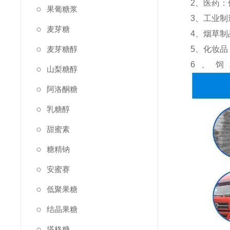
2、医药：
果葡糖浆
3、工业
麦芽糖
4、烟草
麦芽糖醇
5、化妆
6、
山梨糖醇
阿洛酮糖
乳糖醇
甜蜜素
糖精钠
安蜜赛
低聚果糖
结晶果糖
塔格糖