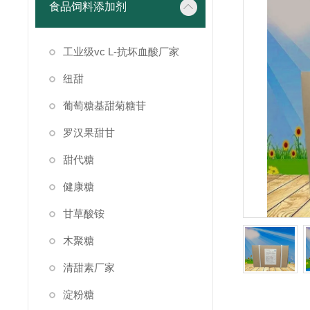
食品饲料添加剂
工业级vc L-抗坏血酸厂家
纽甜
葡萄糖基甜菊糖苷
罗汉果甜甘
甜代糖
健康糖
甘草酸铵
木聚糖
清甜素厂家
淀粉糖