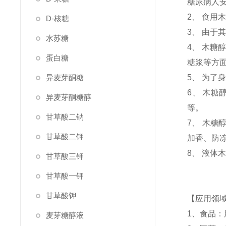
糖尿病人
2、 食
D-核糖
3、 由于
水苏糖
4、 木
蛋白糖
糖浆等方
异麦芽酮糖
5、 为
6、 木
异麦芽酮糖醇
等。
甘草酸二钠
7、 木
甘草酸二钾
加香、防
8、 液
甘草酸三钾
甘草酸一钾
甘草酸钾
【应用领
1、食品
麦芽糖醇液