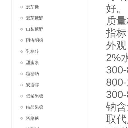
好。
麦芽糖
质量标
麦芽糖醇
山梨糖醇
指标
阿洛酮糖
外观
乳糖醇
2%水
甜蜜素
300-
糖精钠
800-
安蜜赛
300-
低聚果糖
钠含量（
结晶果糖
取代度D
塔格糖