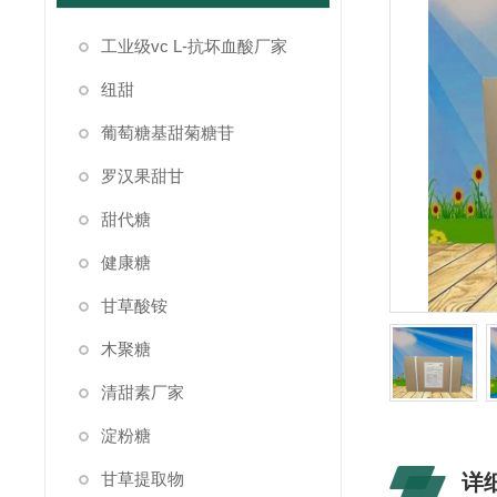
工业级vc L-抗坏血酸厂家
纽甜
葡萄糖基甜菊糖苷
罗汉果甜甘
甜代糖
健康糖
甘草酸铵
木聚糖
清甜素厂家
淀粉糖
甘草提取物
详