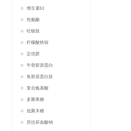
维生素b1
色氨酸
牡蛎肽
柠檬酸铁铵
定优胶
牛骨胶原蛋白
鱼胶原蛋白肽
复合氨基酸
多聚果糖
低聚木糖
异抗坏血酸钠