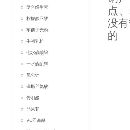
复合维生素
点、
柠檬酸亚铁
没有
车前子壳粉
牛初乳粉
七水硫酸锌
一水硫酸锌
氧化锌
磷脂丝氨酸
传明酸
熊果苷
VC乙基醚