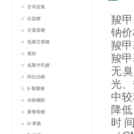
甘草甜素
羧甲
右旋糖
钠价
甘露寡糖
低聚甘露糖
羧甲
菊粉
羧甲
低聚半乳糖
无臭
阿拉伯糖
光、
β-葡聚糖
中较
赤藓糖醇
降低
聚葡萄糖
时
D-果糖