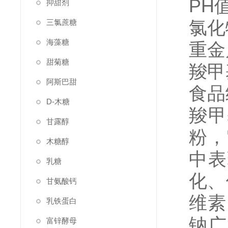
PH值
抑甜剂
氯化物
三氯蔗糖
海藻糖
重金属
甜菊糖
羧甲
阿斯巴甜
食品
D-木糖
羧甲
甘露醇
粉，
木糖醇
中表
乳糖
化、
甘氨酸钙
维素
乳铁蛋白
钠广
富锌酵母