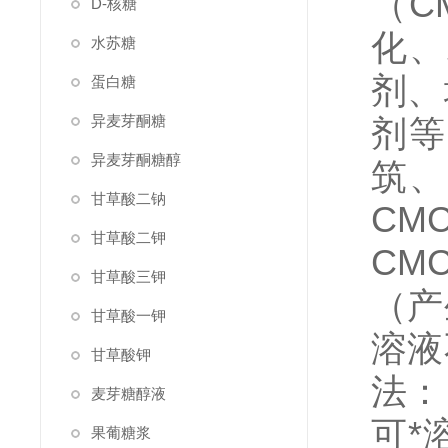
（C
D-核糖
化、
水苏糖
剂、
蛋白糖
异麦芽酮糖
剂等
异麦芽酮糖醇
筑、
甘草酸二钠
CM
甘草酸二钾
CM
甘草酸三钾
（产
甘草酸一钾
溶液
甘草酸钾
法：
麦芽糖醇液
可*
果葡糖浆