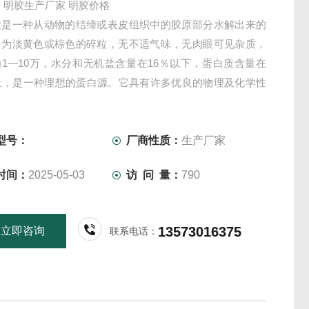
 明胶生产厂家 明胶价格
胶是一种从动物的结缔或表皮组织中的胶原部分水解出来的
，为淡黄色或棕色的碎粒，无不适气味，无肉眼可见杂质，
1—10万，水分和无机盐含量在16％以下，蛋白质含量在
以上，是一种理想的蛋白源。它具有许多优良的物理及化学性
形成可逆性凝胶、黏结性、表面活性等，在食品工业中广泛
胶冻、乳化剂、稳定剂、黏合剂和澄清剂等。
型号：
厂商性质：
生产厂家
时间：
2025-05-03
访 问 量：
790
13573016375
立即咨询
联系电话：