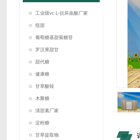
工业级vc L-抗坏血酸厂家
纽甜
葡萄糖基甜菊糖苷
罗汉果甜甘
甜代糖
健康糖
甘草酸铵
木聚糖
清甜素厂家
淀粉糖
甘草提取物