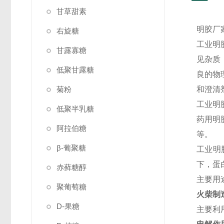
甘草甜素
明胶厂
右旋糖
工业明
甘露寡糖
见杂质
低聚甘露糖
良的物
菊粉
和澄清
工业明
低聚半乳糖
药用明
阿拉伯糖
等。
β-葡聚糖
工业明
下，蛋
赤藓糖醇
主要用
聚葡萄糖
火柴制
D-果糖
主要利