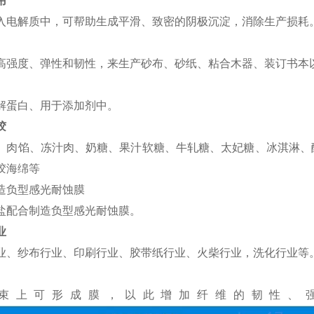
用
入电解质中，可帮助生成平滑、致密的阴极沉淀，消除生产损耗
高强度、弹性和韧性，来生产砂布、砂纸、粘合木器、装订书本
解蛋白、用于添加剂中。
胶
、肉馅、冻汁肉、奶糖、果汁软糖、牛轧糖、太妃糖、冰淇淋、
胶海绵等
造负型感光耐蚀膜
盐配合制造负型感光耐蚀膜。
业
业、纱布行业、印刷行业、胶带纸行业、火柴行业，洗化行业等
束上可形成膜，以此增加纤维的韧性、