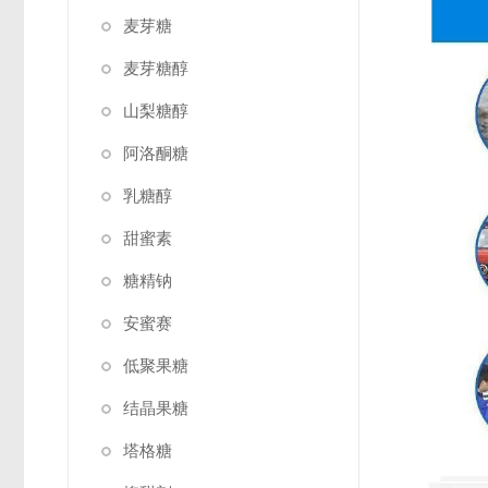
麦芽糖
麦芽糖醇
山梨糖醇
阿洛酮糖
乳糖醇
甜蜜素
糖精钠
安蜜赛
低聚果糖
结晶果糖
塔格糖