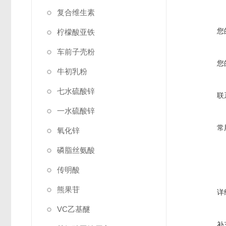
复合维生素
您
柠檬酸亚铁
车前子壳粉
您
牛初乳粉
七水硫酸锌
联
一水硫酸锌
常
氧化锌
磷脂丝氨酸
传明酸
熊果苷
详
VC乙基醚
补