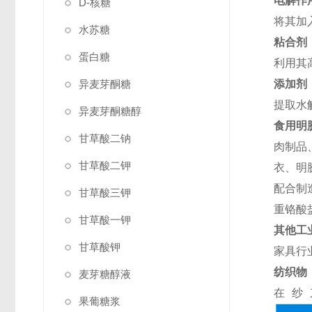
电解作
D-核糖
将其加
水苏糖
粘合剂
蛋白糖
利用其
异麦芽酮糖
添加剂
提取水
异麦芽酮糖醇
食用明
甘草酸二钠
肉制品
甘草酸二钾
衣、明
配合制
甘草酸三钾
重铬酸
甘草酸一钾
其他工
甘草酸钾
家具行
纺织物
麦芽糖醇液
在纱
果葡糖浆