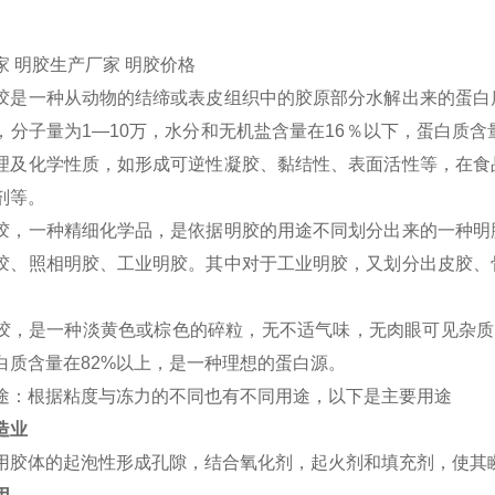
家 明胶生产厂家 明胶价格
胶是一种从动物的结缔或表皮组织中的胶原部分水解出来的蛋白
，分子量为1—10万，水分和无机盐含量在16％以下，蛋白质
理及化学性质，如形成可逆性凝胶、黏结性、表面活性等，在食
剂等。
胶，一种精细化学品，是依据明胶的用途不同划分出来的一种明
胶、照相明胶、工业明胶。其中对于工业明胶，又划分出皮胶、
胶，是一种淡黄色或棕色的碎粒，无不适气味，无肉眼可见杂质。
白质含量在82%以上，是一种理想的蛋白源。
途：根据粘度与冻力的不同也有不同用途，以下是主要用途
造业
用胶体的起泡性形成孔隙，结合氧化剂，起火剂和填充剂，使其