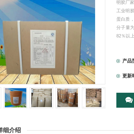
明胶厂家
工业明
蛋白质
分子量为
82％
质，如
地用作
产品
更新
详细介绍