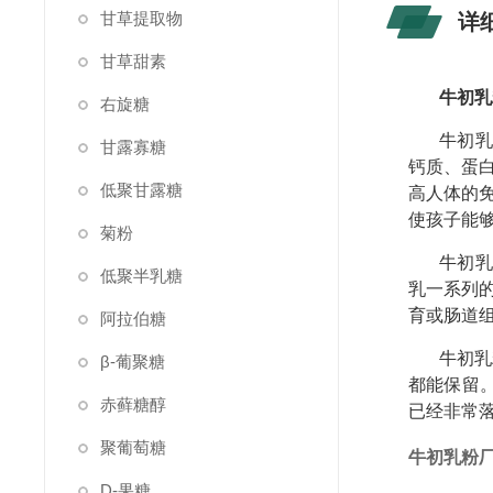
甘草提取物
详
甘草甜素
牛初乳
右旋糖
牛初乳
甘露寡糖
钙质、蛋白
低聚甘露糖
高人体的
使孩子能
菊粉
牛初乳
低聚半乳糖
乳一系列
育或肠道
阿拉伯糖
牛初乳
β-葡聚糖
都能保留。
赤藓糖醇
已经非常
聚葡萄糖
牛初乳粉
D-果糖