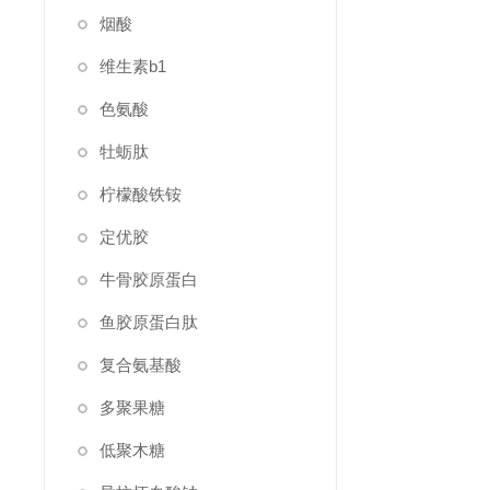
烟酸
维生素b1
色氨酸
牡蛎肽
柠檬酸铁铵
定优胶
牛骨胶原蛋白
鱼胶原蛋白肽
复合氨基酸
多聚果糖
低聚木糖