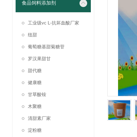
食品饲料添加剂
工业级vc L-抗坏血酸厂家
纽甜
葡萄糖基甜菊糖苷
罗汉果甜甘
甜代糖
健康糖
甘草酸铵
木聚糖
清甜素厂家
淀粉糖