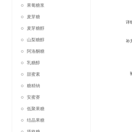
果葡糖浆
麦芽糖
详
麦芽糖醇
山梨糖醇
补
阿洛酮糖
乳糖醇
甜蜜素
糖精钠
安蜜赛
低聚果糖
结晶果糖
塔格糖