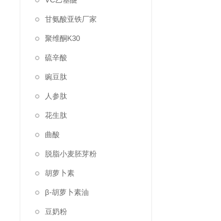
甘氨酸亚铁厂家
聚维酮K30
硫辛酸
豌豆肽
人参肽
花生肽
曲酸
脱脂小麦胚芽粉
胡萝卜素
β-胡萝卜素油
豆奶粉