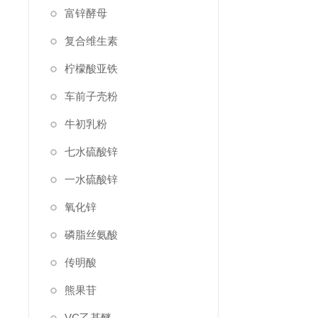
富锌酵母
复合维生素
柠檬酸亚铁
车前子壳粉
牛初乳粉
七水硫酸锌
一水硫酸锌
氧化锌
磷脂丝氨酸
传明酸
熊果苷
VC乙基醚