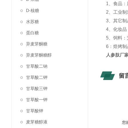
1、食品
D-核糖
2、工业
3、其它
水苏糖
4、化妆
蛋白糖
5、饲料
异麦芽酮糖
6：焙烤
异麦芽酮糖醇
人参肽厂
甘草酸二钠
留
甘草酸二钾
甘草酸三钾
甘草酸一钾
甘草酸钾
麦芽糖醇液
您