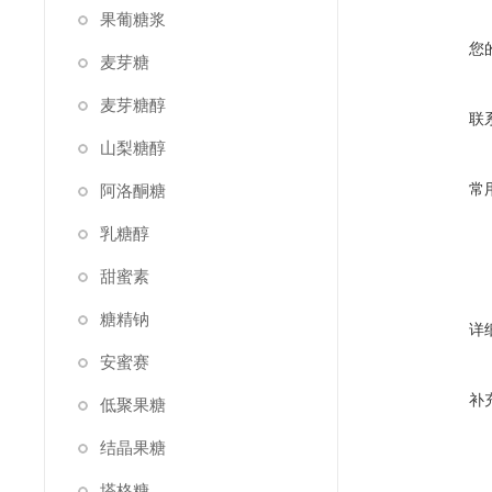
果葡糖浆
您
麦芽糖
麦芽糖醇
联
山梨糖醇
常
阿洛酮糖
乳糖醇
甜蜜素
糖精钠
详
安蜜赛
补
低聚果糖
结晶果糖
塔格糖