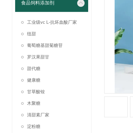
食品饲料添加剂
工业级vc L-抗坏血酸厂家
纽甜
葡萄糖基甜菊糖苷
罗汉果甜甘
甜代糖
健康糖
甘草酸铵
木聚糖
清甜素厂家
淀粉糖