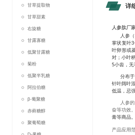
甘草提取物
详
甘草甜素
人参肽厂
右旋糖
人参（
甘露寡糖
掌状复叶3
叶卵形或
低聚甘露糖
对；小叶柄
菊粉
5小齿，无
低聚半乳糖
分布于
针叶阔叶
阿拉伯糖
低温，忌
β-葡聚糖
人参的
奋等功效
赤藓糖醇
膏等商品
聚葡萄糖
产品应用
D-果糖