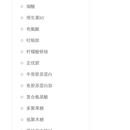
烟酸
维生素b1
色氨酸
牡蛎肽
柠檬酸铁铵
定优胶
牛骨胶原蛋白
鱼胶原蛋白肽
复合氨基酸
多聚果糖
低聚木糖