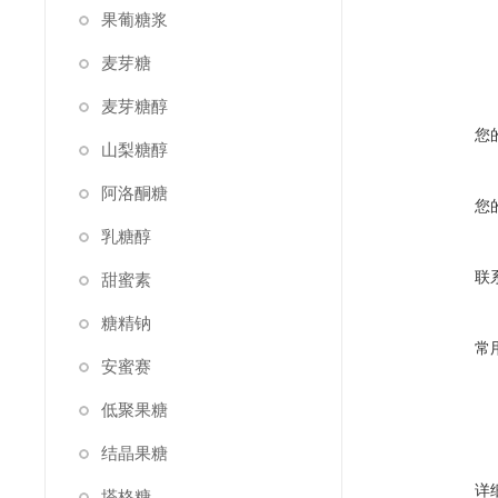
果葡糖浆
麦芽糖
麦芽糖醇
您
山梨糖醇
阿洛酮糖
您
乳糖醇
联
甜蜜素
糖精钠
常
安蜜赛
低聚果糖
结晶果糖
详
塔格糖