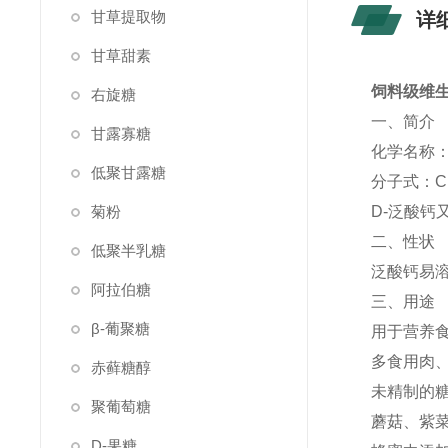
甘草提取物
详
甘草甜素
饲料级维生
右旋糖
一、简介
甘露寡糖
化学名称：
低聚甘露糖
分子式：C18
菊粉
D-泛酸钙又
二、性状
低聚半乳糖
泛酸钙易
阿拉伯糖
三、用途
β-葡聚糖
用于营养食
多食用肉、
赤藓糖醇
未精制的
聚葡萄糖
蘑菇、紫
D-果糖