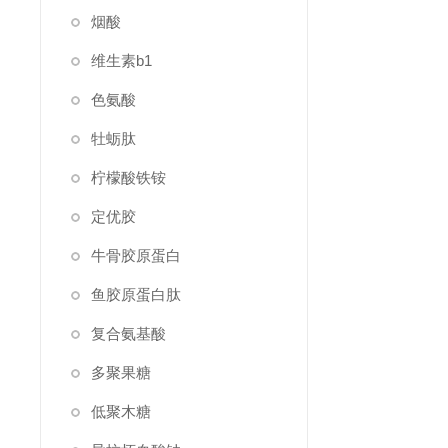
烟酸
维生素b1
色氨酸
牡蛎肽
柠檬酸铁铵
定优胶
牛骨胶原蛋白
鱼胶原蛋白肽
复合氨基酸
多聚果糖
低聚木糖