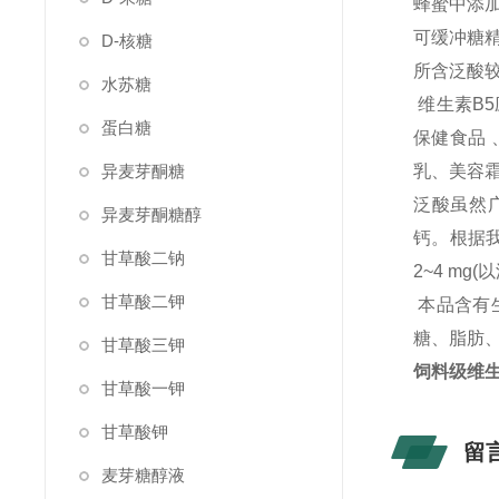
蜂蜜中添加
可缓冲糖
D-核糖
所含泛酸
水苏糖
维生素B
蛋白糖
保健食品 
异麦芽酮糖
乳、美容
泛酸虽然广
异麦芽酮糖醇
钙。根据我
甘草酸二钠
2~4 mg
甘草酸二钾
本品含有
糖、脂肪
甘草酸三钾
饲料级维生
甘草酸一钾
甘草酸钾
留
麦芽糖醇液