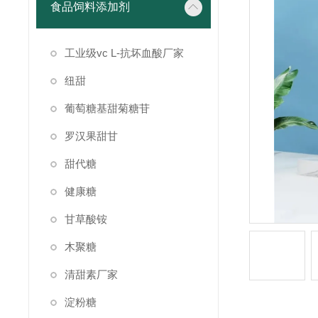
食品饲料添加剂
工业级vc L-抗坏血酸厂家
纽甜
葡萄糖基甜菊糖苷
罗汉果甜甘
甜代糖
健康糖
甘草酸铵
木聚糖
清甜素厂家
淀粉糖