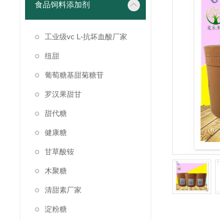
食品饲料添加剂
工业级vc L-抗坏血酸厂家
纽甜
葡萄糖基甜菊糖苷
罗汉果甜甘
甜代糖
健康糖
甘草酸铵
木聚糖
清甜素厂家
淀粉糖