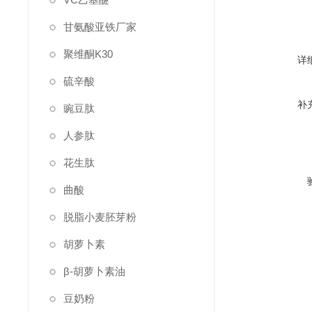
甘氨酸亚铁厂家
聚维酮K30
详
硫辛酸
补
豌豆肽
人参肽
花生肽
曲酸
脱脂小麦胚芽粉
胡萝卜素
β-胡萝卜素油
豆奶粉