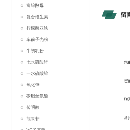
富锌酵母
留
复合维生素
柠檬酸亚铁
车前子壳粉
牛初乳粉
七水硫酸锌
您
一水硫酸锌
您
氧化锌
磷脂丝氨酸
联
传明酸
常
熊果苷
VC乙基醚