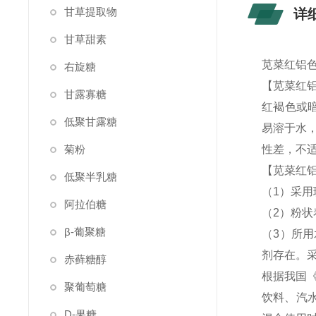
甘草提取物
详
甘草甜素
苋菜红铝色
右旋糖
【苋菜红
甘露寡糖
红褐色或
低聚甘露糖
易溶于水
菊粉
性差，不
【苋菜红
低聚半乳糖
（1）采
阿拉伯糖
（2）粉
β-葡聚糖
（3）所
剂存在。
赤藓糖醇
根据我国《
聚葡萄糖
饮料、汽水
D-果糖