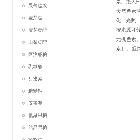
素。绝大
果葡糖浆
天然色素
麦芽糖
化、光照
麦芽糖醇
按来源可
无机色素
山梨糖醇
素）、醌
阿洛酮糖
乳糖醇
甜蜜素
糖精钠
安蜜赛
低聚果糖
结晶果糖
塔格糖