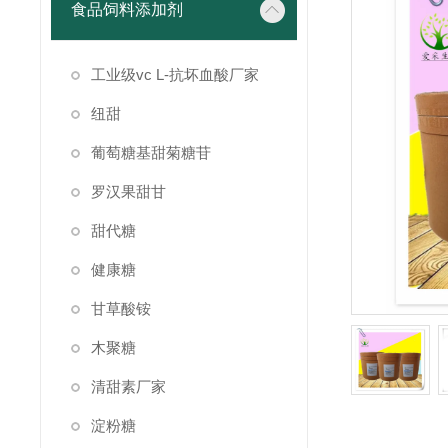
食品饲料添加剂
工业级vc L-抗坏血酸厂家
纽甜
葡萄糖基甜菊糖苷
罗汉果甜甘
甜代糖
健康糖
甘草酸铵
木聚糖
清甜素厂家
淀粉糖