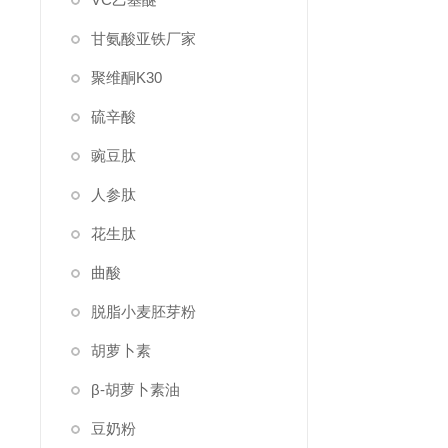
甘氨酸亚铁厂家
聚维酮K30
硫辛酸
豌豆肽
人参肽
花生肽
曲酸
脱脂小麦胚芽粉
胡萝卜素
β-胡萝卜素油
豆奶粉