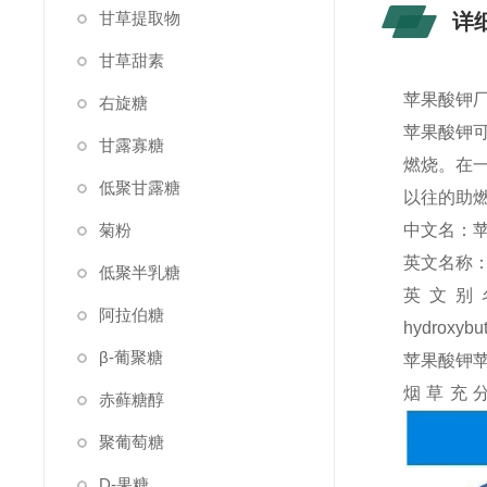
甘草提取物
详
甘草甜素
苹果酸钾厂
右旋糖
苹果酸钾
甘露寡糖
燃烧。在
低聚甘露糖
以往的助
菊粉
中文名：苹
英文名称：dip
低聚半乳糖
英文别名：Dip
阿拉伯糖
hydroxybut
β-葡聚糖
苹果酸钾
烟草充
赤藓糖醇
聚葡萄糖
D-果糖