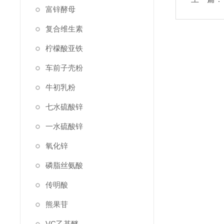
富锌酵母
复合维生素
柠檬酸亚铁
车前子壳粉
牛初乳粉
七水硫酸锌
一水硫酸锌
氧化锌
磷脂丝氨酸
传明酸
熊果苷
VC乙基醚