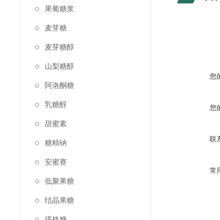
果葡糖浆
麦芽糖
麦芽糖醇
山梨糖醇
您
阿洛酮糖
乳糖醇
您
甜蜜素
联
糖精钠
安蜜赛
常
低聚果糖
结晶果糖
塔格糖