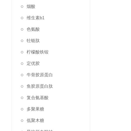
烟酸
维生素b1
色氨酸
牡蛎肽
柠檬酸铁铵
定优胶
牛骨胶原蛋白
鱼胶原蛋白肽
复合氨基酸
多聚果糖
低聚木糖