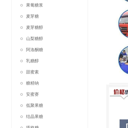
果葡糖浆
麦芽糖
麦芽糖醇
山梨糖醇
阿洛酮糖
乳糖醇
甜蜜素
糖精钠
安蜜赛
低聚果糖
结晶果糖
塔格糖