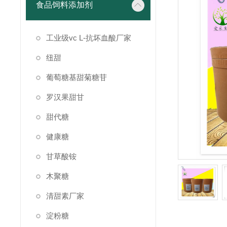
食品饲料添加剂
工业级vc L-抗坏血酸厂家
纽甜
葡萄糖基甜菊糖苷
罗汉果甜甘
甜代糖
健康糖
甘草酸铵
木聚糖
清甜素厂家
淀粉糖