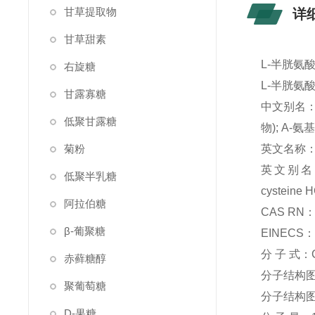
甘草提取物
详
甘草甜素
L-半胱氨
右旋糖
L-半胱氨
甘露寡糖
中文别名：
低聚甘露糖
物); Α-
菊粉
英文名称：L-Cy
英文别名：L-Cy
低聚半乳糖
cysteine H
阿拉伯糖
CAS RN：5
β-葡聚糖
EINECS：2
分 子 式：
赤藓糖醇
分子结构
聚葡萄糖
分子结构图 
D-果糖