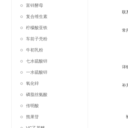
富锌酵母
联
复合维生素
柠檬酸亚铁
常
车前子壳粉
牛初乳粉
七水硫酸锌
详
一水硫酸锌
氧化锌
补
磷脂丝氨酸
传明酸
熊果苷
VC乙基醚