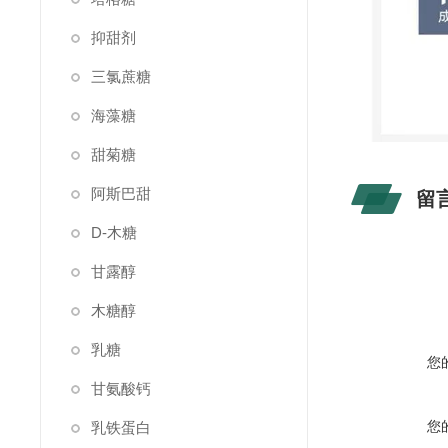
抑甜剂
三氯蔗糖
海藻糖
甜菊糖
阿斯巴甜
留
D-木糖
甘露醇
木糖醇
乳糖
您
甘氨酸钙
您
乳铁蛋白