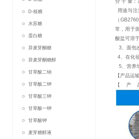
分 子 量：1
用途与注意
D-核糖
（GB27
水苏糖
常，用于面
蛋白糖
酸盐可溶
异麦芽酮糖
3、面包
4、在化
异麦芽酮糖醇
5、营养
甘草酸二钠
【产品运
甘草酸二钾
【产
甘草酸三钾
甘草酸一钾
甘草酸钾
麦芽糖醇液