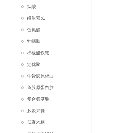
烟酸
维生素b1
色氨酸
牡蛎肽
柠檬酸铁铵
定优胶
牛骨胶原蛋白
鱼胶原蛋白肽
复合氨基酸
多聚果糖
低聚木糖