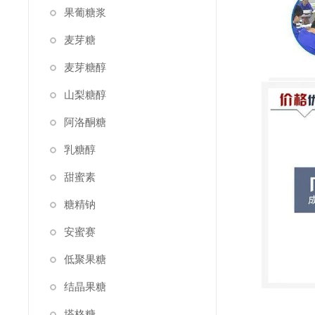
果葡糖浆
麦芽糖
麦芽糖醇
山梨糖醇
阿洛酮糖
乳糖醇
甜蜜素
糖精钠
安蜜赛
低聚果糖
结晶果糖
塔格糖