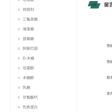
留
抑甜剂
三氯蔗糖
海藻糖
甜菊糖
您
阿斯巴甜
D-木糖
您
甘露醇
木糖醇
联
乳糖
常
甘氨酸钙
乳铁蛋白