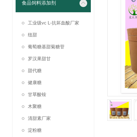
食品饲料添加剂
工业级vc L-抗坏血酸厂家
纽甜
葡萄糖基甜菊糖苷
罗汉果甜甘
甜代糖
健康糖
甘草酸铵
木聚糖
清甜素厂家
淀粉糖