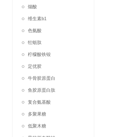
烟酸
维生素b1
色氨酸
牡蛎肽
柠檬酸铁铵
定优胶
牛骨胶原蛋白
鱼胶原蛋白肽
复合氨基酸
多聚果糖
低聚木糖