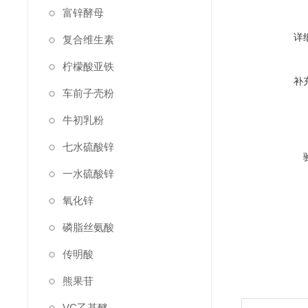
富锌酵母
详
复合维生素
柠檬酸亚铁
补
车前子壳粉
牛初乳粉
七水硫酸锌
一水硫酸锌
氧化锌
磷脂丝氨酸
传明酸
熊果苷
VC乙基醚