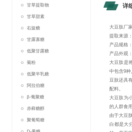
甘草提取物
详
甘草甜素
大豆肽厂家
右旋糖
提取来源
甘露寡糖
产品规格：8
低聚甘露糖
产品外观
菊粉
大豆肽是
中包含9种
低聚半乳糖
豆肽还具
阿拉伯糖
配料。
β-葡聚糖
大豆肽为
的人群食
赤藓糖醇
由于大豆
聚葡萄糖
白都是大
D-果糖