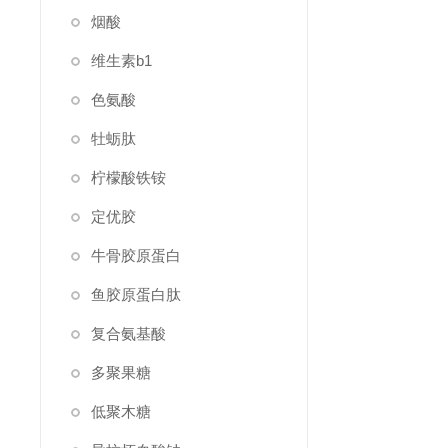
烟酸
维生素b1
色氨酸
牡蛎肽
柠檬酸铁铵
定优胶
牛骨胶原蛋白
鱼胶原蛋白肽
复合氨基酸
多聚果糖
低聚木糖