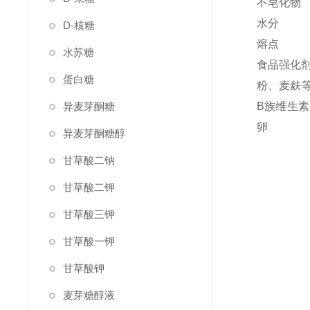
不皂化物
水分
D-核糖
熔点
水苏糖
食品强化
蛋白糖
粉、麦麸
异麦芽酮糖
B族维生
异麦芽酮糖醇
甘草酸二钠
甘草酸二钾
甘草酸三钾
甘草酸一钾
甘草酸钾
麦芽糖醇液