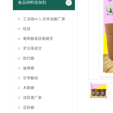
食品饲料添加剂
工业级vc L-抗坏血酸厂家
纽甜
葡萄糖基甜菊糖苷
罗汉果甜甘
甜代糖
健康糖
甘草酸铵
木聚糖
清甜素厂家
淀粉糖