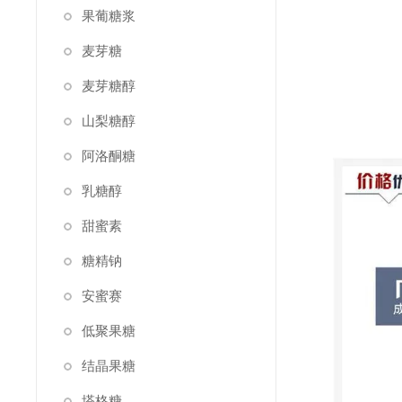
果葡糖浆
麦芽糖
麦芽糖醇
山梨糖醇
阿洛酮糖
乳糖醇
甜蜜素
糖精钠
安蜜赛
低聚果糖
结晶果糖
塔格糖