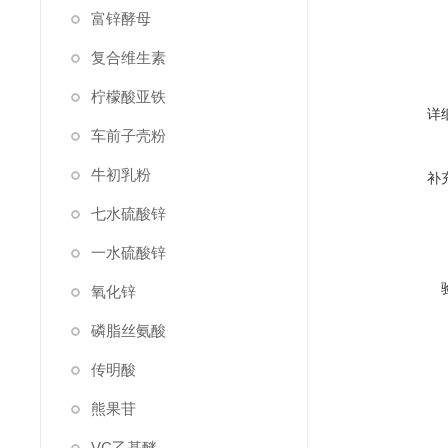
富锌酵母
复合维生素
柠檬酸亚铁
详
车前子壳粉
牛初乳粉
补
七水硫酸锌
一水硫酸锌
氧化锌
磷脂丝氨酸
传明酸
熊果苷
VC乙基醚