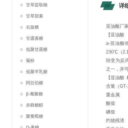
甘草提取物
详
甘草甜素
亚油酸厂家
右旋糖
【亚油酸
甘露寡糖
a-亚油酸
低聚甘露糖
230℃（
菊粉
转变为反
之一，并
低聚半乳糖
【亚油酸 
阿拉伯糖
含量（GT-
β-葡聚糖
重金属
酸值
赤藓糖醇
碘值
聚葡萄糖
灼烧残渣
D-果糖