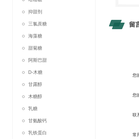
抑甜剂
三氯蔗糖
留
海藻糖
甜菊糖
阿斯巴甜
D-木糖
您
甘露醇
您
木糖醇
乳糖
联
甘氨酸钙
乳铁蛋白
常