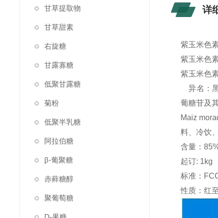
甘草提取物
详
甘草甜素
紫玉米色素
右旋糖
紫玉米色
甘露寡糖
紫玉米色素 Pu
低聚甘露糖
异名：黑糯玉
菊粉
葡糖苷及
Maiz 
低聚半乳糖
料、冷饮
阿拉伯糖
含量：85
β-葡聚糖
起订: 1kg
标准：FC
赤藓糖醇
性质：红
聚葡萄糖
D-果糖