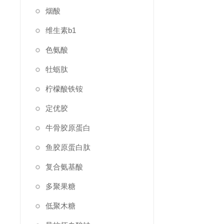
烟酸
维生素b1
色氨酸
牡蛎肽
柠檬酸铁铵
定优胶
牛骨胶原蛋白
鱼胶原蛋白肽
复合氨基酸
多聚果糖
低聚木糖