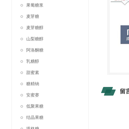
果葡糖浆
麦芽糖
麦芽糖醇
山梨糖醇
阿洛酮糖
乳糖醇
甜蜜素
糖精钠
留
安蜜赛
低聚果糖
结晶果糖
塔格糖