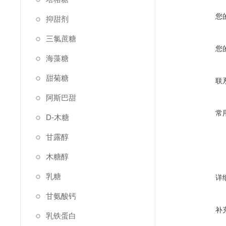
您
抑甜剂
三氯蔗糖
您
海藻糖
甜菊糖
联
阿斯巴甜
常
D-木糖
甘露醇
木糖醇
乳糖
详
甘氨酸钙
补
乳铁蛋白