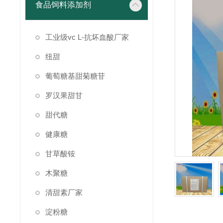
食品饲料添加剂
工业级vc L-抗坏血酸厂家
纽甜
葡萄糖基甜菊糖苷
罗汉果甜甘
甜代糖
健康糖
甘草酸铵
木聚糖
清甜素厂家
淀粉糖