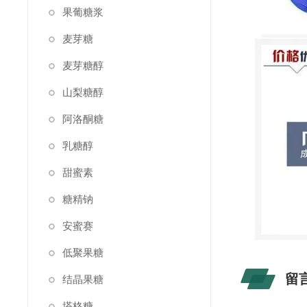
果葡糖浆
麦芽糖
麦芽糖醇
山梨糖醇
阿洛酮糖
乳糖醇
甜蜜素
糖精钠
安蜜赛
低聚果糖
留
结晶果糖
塔格糖