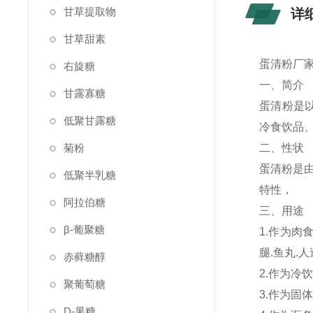
甘草提取物
详
甘草甜素
蛋清粉厂家
右旋糖
一、简介
甘露寡糖
蛋清粉是
低聚甘露糖
冷食饮品
菊粉
二、性状
蛋清粉是
低聚半乳糖
特性，
阿拉伯糖
三、用途
β-葡聚糖
1.作为
腿.鱼丸.
赤藓糖醇
2.作为冷
聚葡萄糖
3.作为固
D-果糖