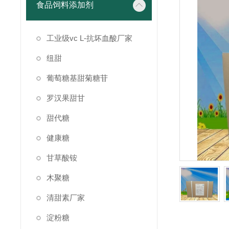
食品饲料添加剂
工业级vc L-抗坏血酸厂家
纽甜
葡萄糖基甜菊糖苷
罗汉果甜甘
甜代糖
健康糖
甘草酸铵
木聚糖
清甜素厂家
淀粉糖