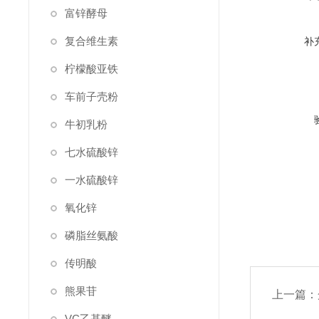
富锌酵母
复合维生素
补
柠檬酸亚铁
车前子壳粉
牛初乳粉
七水硫酸锌
一水硫酸锌
氧化锌
磷脂丝氨酸
传明酸
熊果苷
上一篇：
VC乙基醚