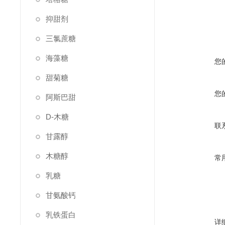
抑甜剂
三氯蔗糖
海藻糖
您
甜菊糖
您
阿斯巴甜
D-木糖
联
甘露醇
木糖醇
常
乳糖
甘氨酸钙
乳铁蛋白
详