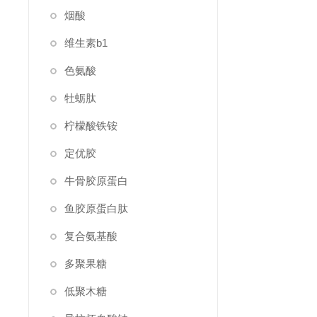
烟酸
维生素b1
色氨酸
牡蛎肽
柠檬酸铁铵
定优胶
牛骨胶原蛋白
鱼胶原蛋白肽
复合氨基酸
多聚果糖
低聚木糖