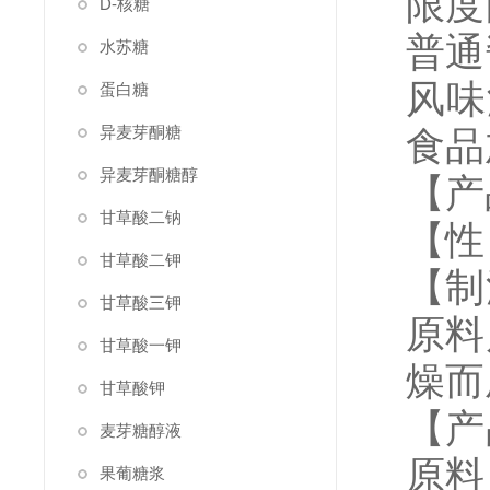
限度
D-核糖
普通
水苏糖
风味
蛋白糖
异麦芽酮糖
食品
异麦芽酮糖醇
【产
甘草酸二钠
【性
甘草酸二钾
【制
甘草酸三钾
原料
甘草酸一钾
燥而
甘草酸钾
【产
麦芽糖醇液
原料
果葡糖浆