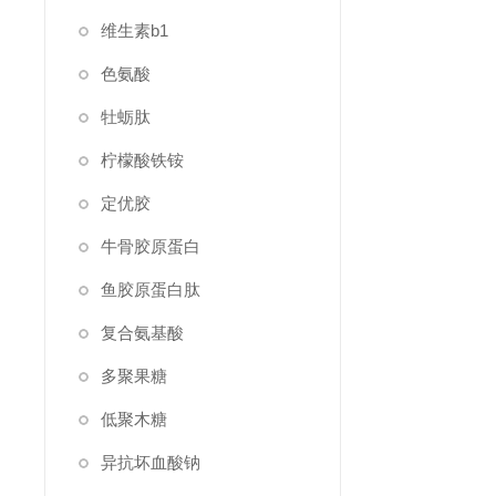
维生素b1
色氨酸
牡蛎肽
柠檬酸铁铵
定优胶
牛骨胶原蛋白
鱼胶原蛋白肽
复合氨基酸
多聚果糖
低聚木糖
异抗坏血酸钠