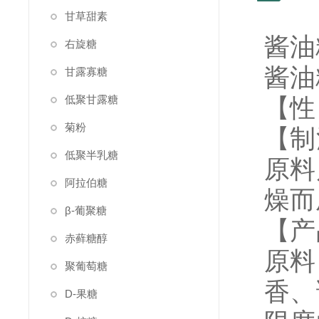
甘草甜素
酱油
右旋糖
酱油
甘露寡糖
低聚甘露糖
【性
菊粉
【制
低聚半乳糖
原料
阿拉伯糖
燥而
β-葡聚糖
【产
赤藓糖醇
原料
聚葡萄糖
香、
D-果糖