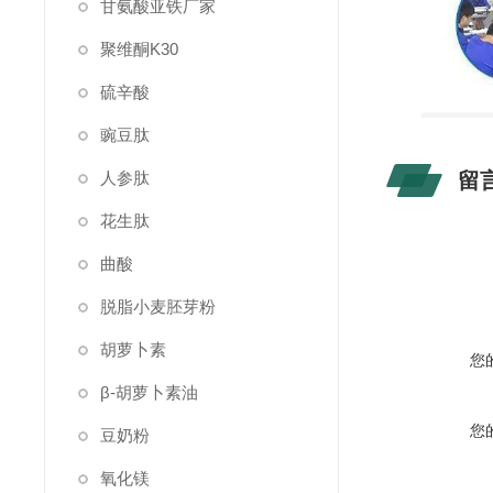
甘氨酸亚铁厂家
聚维酮K30
硫辛酸
豌豆肽
人参肽
留
花生肽
曲酸
脱脂小麦胚芽粉
胡萝卜素
您
β-胡萝卜素油
您
豆奶粉
氧化镁