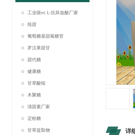
工业级vc L-抗坏血酸厂家
纽甜
葡萄糖基甜菊糖苷
罗汉果甜甘
甜代糖
健康糖
甘草酸铵
木聚糖
清甜素厂家
淀粉糖
甘草提取物
详