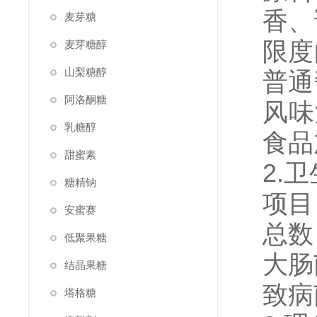
香、
麦芽糖
限度
麦芽糖醇
山梨糖醇
普通
阿洛酮糖
风味
乳糖醇
食品
甜蜜素
2.
糖精钠
项
安蜜赛
总数
低聚果糖
大肠
结晶果糖
致病
塔格糖