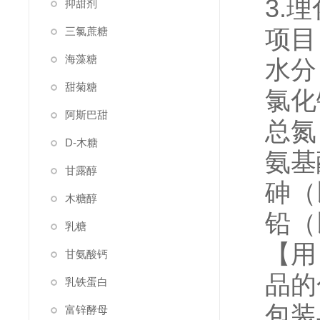
3.
抑甜剂
项目
三氯蔗糖
海藻糖
水分（
甜菊糖
氯化
阿斯巴甜
总氮
D-木糖
氨基
甘露醇
砷（以
木糖醇
铅（以
乳糖
【用
甘氨酸钙
品的
乳铁蛋白
包装
富锌酵母