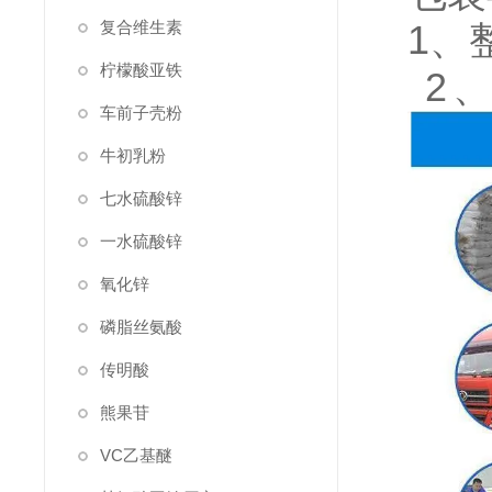
复合维生素
1、
柠檬酸亚铁
2
车前子壳粉
牛初乳粉
七水硫酸锌
一水硫酸锌
氧化锌
磷脂丝氨酸
传明酸
熊果苷
VC乙基醚