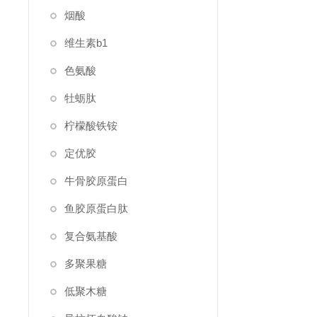
烟酸
维生素b1
色氨酸
牡蛎肽
柠檬酸铁铵
定优胶
牛骨胶原蛋白
鱼胶原蛋白肽
复合氨基酸
多聚果糖
低聚木糖