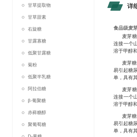
甘草提取物
详
甘草甜素
食品级麦
右旋糖
麦芽糖
甘露寡糖
连接一个
溶于甲醇
低聚甘露糖
麦芽糖
菊粉
易引起糖
低聚半乳糖
单，具有
阿拉伯糖
麦芽糖
连接一个
β-葡聚糖
溶于甲醇
赤藓糖醇
麦芽糖
易引起糖
聚葡萄糖
单，具有
D-果糖