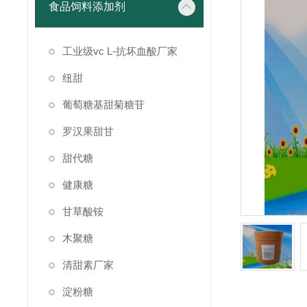
食品饲料添加剂
工业级vc L-抗坏血酸厂家
纽甜
葡萄糖基甜菊糖苷
罗汉果甜甘
甜代糖
健康糖
甘草酸铵
木聚糖
清甜素厂家
淀粉糖