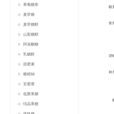
果葡糖浆
联
麦芽糖
常
麦芽糖醇
山梨糖醇
阿洛酮糖
乳糖醇
详
甜蜜素
补
糖精钠
安蜜赛
低聚果糖
结晶果糖
塔格糖