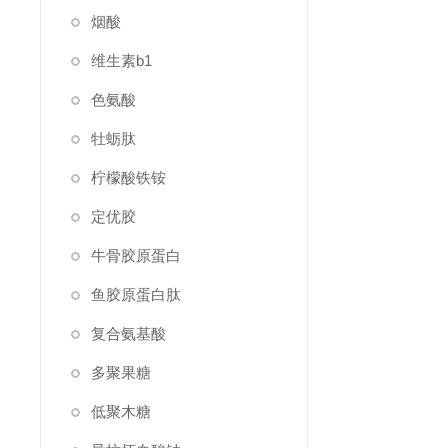
烟酸
维生素b1
色氨酸
牡蛎肽
柠檬酸铁铵
定优胶
牛骨胶原蛋白
鱼胶原蛋白肽
复合氨基酸
多聚果糖
低聚木糖