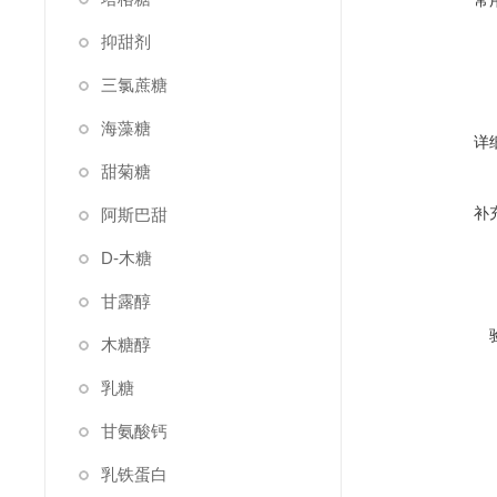
常
抑甜剂
三氯蔗糖
海藻糖
详
甜菊糖
补
阿斯巴甜
D-木糖
甘露醇
木糖醇
乳糖
甘氨酸钙
乳铁蛋白