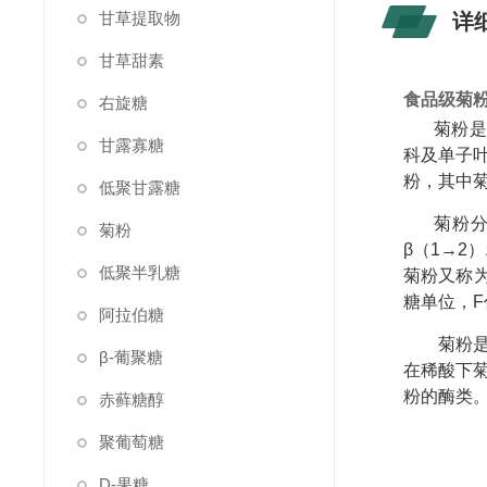
甘草提取物
详
甘草甜素
食品级菊
右旋糖
菊粉是
甘露寡糖
科及单子
粉，其中
低聚甘露糖
菊粉分
菊粉
β（1→2
低聚半乳糖
菊粉又称
糖单位，
阿拉伯糖
菊粉
β-葡聚糖
在稀酸下菊
粉的酶类
赤藓糖醇
聚葡萄糖
D-果糖