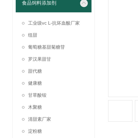
食品饲料添加剂
工业级vc L-抗坏血酸厂家
纽甜
葡萄糖基甜菊糖苷
罗汉果甜甘
甜代糖
健康糖
甘草酸铵
木聚糖
清甜素厂家
淀粉糖