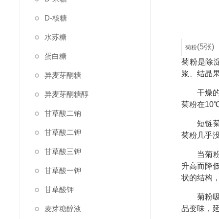
D-核糖
水苏糖
(5张)
菊粉
蛋白糖
菊粉是除
浆、结晶
异麦芽酮糖
干燥
异麦芽酮糖醇
菊粉在10
甘草酸二钠
短链
甘草酸二钾
菊粉几乎
甘草酸三钾
当菊粉
升高而降
甘草酸一钾
状的结构
甘草酸钾
菊粉
麦芽糖醇液
品变味，