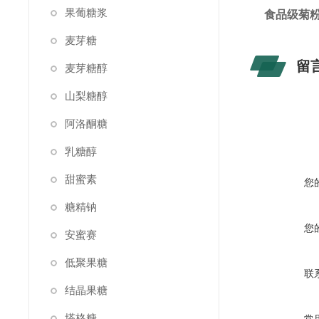
果葡糖浆
食品级菊
麦芽糖
留
麦芽糖醇
山梨糖醇
阿洛酮糖
乳糖醇
甜蜜素
您
糖精钠
您
安蜜赛
低聚果糖
联
结晶果糖
塔格糖