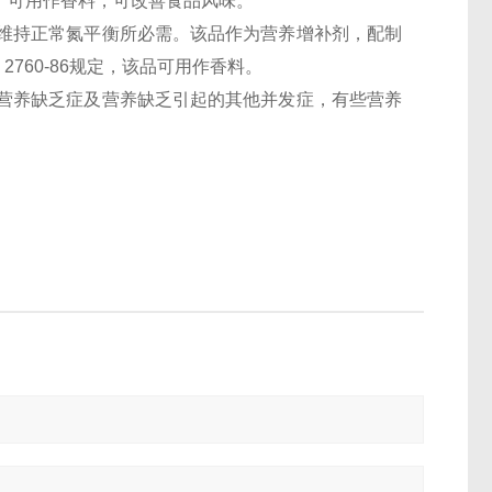
。可用作香料，可改善食品风味。
成人维持正常氮平衡所必需。该品作为营养增补剂，配制
760-86规定，该品可用作香料。
营养缺乏症及营养缺乏引起的其他并发症，有些营养