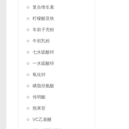
复合维生素
柠檬酸亚铁
车前子壳粉
牛初乳粉
七水硫酸锌
一水硫酸锌
氧化锌
磷脂丝氨酸
传明酸
熊果苷
VC乙基醚