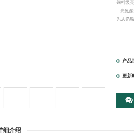
饲料级
L-亮氨
先从奶
产品
更新
详细介绍