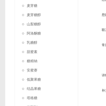
麦芽糖
麦芽糖醇
您
山梨糖醇
联
阿洛酮糖
乳糖醇
常
甜蜜素
糖精钠
安蜜赛
详
低聚果糖
结晶果糖
补
塔格糖