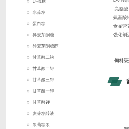
L-亮
D-核糖
亮氨酸
水苏糖
氨基酸
蛋白糖
食品营
异麦芽酮糖
强化剂
异麦芽酮糖醇
甘草酸二钠
饲料级
甘草酸二钾
甘草酸三钾
甘草酸一钾
甘草酸钾
麦芽糖醇液
果葡糖浆
您