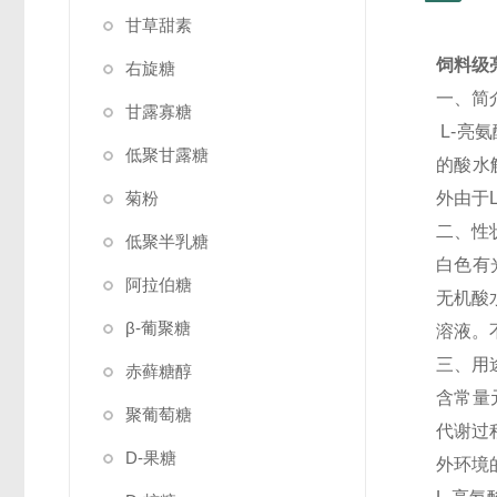
甘草甜素
饲料级
右旋糖
一、简
甘露寡糖
L-亮
低聚甘露糖
的酸水
菊粉
外由于
二、性
低聚半乳糖
白色有
阿拉伯糖
无机酸
β-葡聚糖
溶液。
三、用
赤藓糖醇
含常量
聚葡萄糖
代谢过
D-果糖
外环境