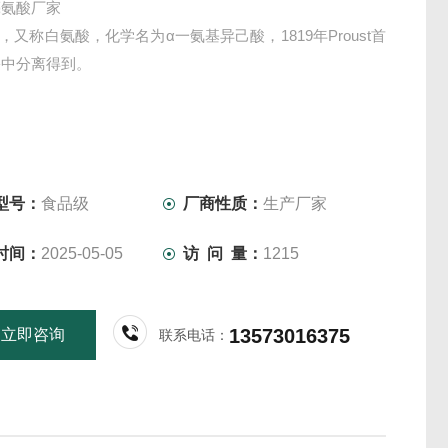
亮氨酸厂家
酸，又称白氨酸，化学名为α一氨基异己酸，1819年Proust首
酪中分离得到。
型号：
食品级
厂商性质：
生产厂家
时间：
2025-05-05
访 问 量：
1215
13573016375
立即咨询
联系电话：