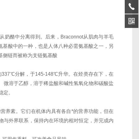
先从奶酪中分离得到。后来，Braconnot从肌肉与羊毛
氨基酸中的一种，也是人体八种必需氨基酸之一，另
甲基侧链而被称为支链氨基酸
7℃分解，于145-148℃升华。在烃类存在下，在
于水。微溶于乙醇，溶于稀盐酸和碱性氢氧化物和碳酸盐
能稳定。
营养素。它们在机体内具有各自*的营养功能，但在
物与外界联系，保持内在环境的相对恒定，并完成内