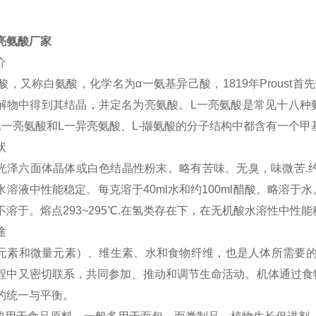
亮氨酸厂家
介
氨酸，又称白氨酸，化学名为α一氨基异己酸，1819年Proust首
解物中得到其结晶，并定名为亮氨酸。L一亮氨酸是常见十八种
L一亮氨酸和L一异亮氨酸、L-撷氨酸的分子结构中都含有一个
状
光泽六面体晶体或白色结晶性粉末。略有苦味。无臭，味微苦.约33
水溶液中性能稳定。每克溶于40ml水和约100ml醋酸。略溶
不溶于。熔点293~295℃.在氢类存在下，在无机酸水溶性中性
途
元素和微量元素）、维生素、水和食物纤维，也是人体所需要的
程中又密切联系，共同参加、推动和调节生命活动。机体通过食
的统一与平衡。