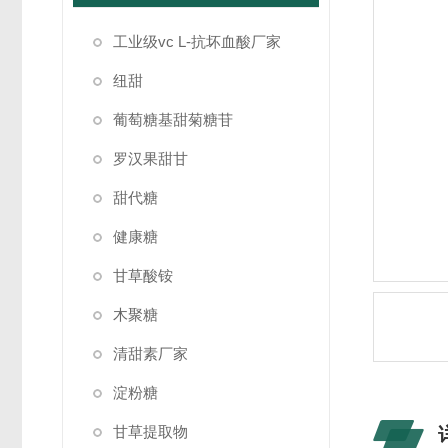
工业级vc L-抗坏血酸厂家
纽甜
葡萄糖基甜菊糖苷
罗汉果甜甘
甜代糖
健康糖
甘草酸铵
木聚糖
清甜素厂家
淀粉糖
甘草提取物